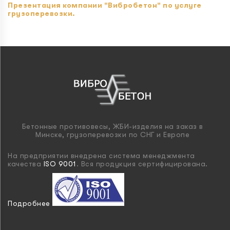
Презентация компании "Вибробетон" по услуге
грузоперевозки.
Бетонные противовесы, ЖБИ-изделия на заказ в
Минске, грузоперевозки по СНГ и Европе
На предприятии внедрена система менеджмента
качества
ISO 9001
. Вся продукция сертифицирована.
Подробнее